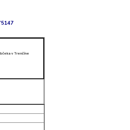
/75147
ubčeka v Trenčíne