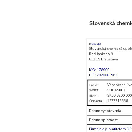
Skočiť
na
Slovenská chemi
obsah
(stlačte
Enter)
Dodávateľ:
Slovenská chemická spol
Radlinského 9
812 15 Bratislava
IČO: 178900
DIČ: 2020801563
Všeobecná úve
Banka:
SUBASKBX
SWIFT:
SK60 0200 000
IBAN:
1277715556
Číslo účtu:
Dátum vyhotovenia
Dátum splatnosti:
Firma nie je platiteľom D