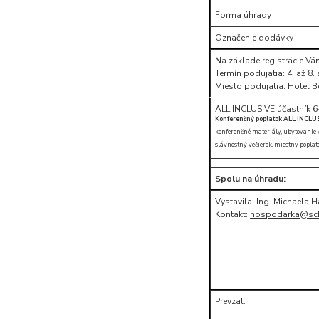
Forma úhrady
Označenie dodávky
Na základe registrácie V
Termín podujatia: 4. až 8
Miesto podujatia: Hotel B
ALL INCLUSIVE účastník 6
Konferenčný poplatok ALL INCLU
konferenčné materiály, ubytovanie v h
slávnostný večierok, miestny poplato
Spolu na úhradu:
Vystavila: Ing. Michaela 
Kontakt:
hospodarka@sc
Prevzal: