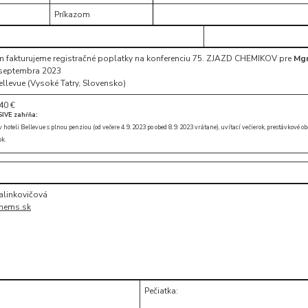
Príkazom
ám fakturujeme registračné poplatky na konferenciu 75. ZJAZD CHEMIKOV pre
Mgr
. septembra 2023
ellevue (Vysoké Tatry, Slovensko)
40 €
SIVE zahŕňa:
oteli Bellevue s plnou penziou (od večere 4. 9. 2023 po obed 8. 9. 2023 vrátane), uvítací večierok, prestávkové ob
k.
Halinkovičová
hems.sk
Pečiatka: