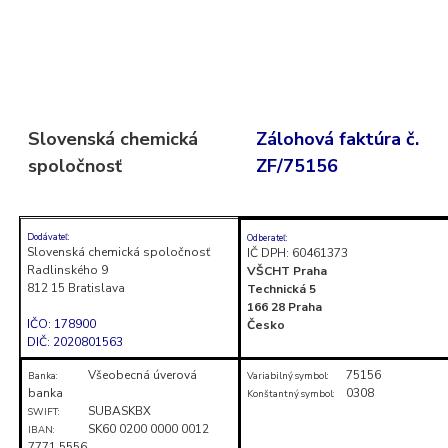
Skočiť
na
obsah
(stlačte
Slovenská chemická
Zálohová faktúra č.
Enter)
spoločnosť
ZF/75156
Dodávateľ:
Odberateľ:
Slovenská chemická spoločnosť
IČ DPH: 60461373
Radlinského 9
VŠCHT Praha
812 15 Bratislava
Technická 5
166 28 Praha
IČO: 178900
Česko
DIČ: 2020801563
Všeobecná úverová
75156
Banka:
Variabilný symbol:
banka
0308
Konštantný symbol:
SUBASKBX
SWIFT:
SK60 0200 0000 0012
IBAN:
7771 5556