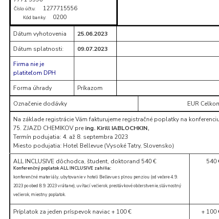
1277715556
Číslo účtu:
0200
Kód banky:
Dátum vyhotovenia
25.06.2023
Dátum splatnosti:
09.07.2023
Firma nie je
platiteľom DPH
Forma úhrady
Príkazom
Označenie dodávky
EUR Celko
Na základe registrácie Vám fakturujeme registračné poplatky na konferenci
75. ZJAZD CHEMIKOV pre
ing. Kirill IABLOCHKIN,
Termín podujatia: 4. až 8. septembra 2023
Miesto podujatia: Hotel Bellevue (Vysoké Tatry, Slovensko)
ALL INCLUSIVE dôchodca, študent, doktorand 540 €
540 
Konferenčný poplatok ALL INCLUSIVE zahŕňa:
konferenčné materiály, ubytovanie v hoteli Bellevue s plnou penziou (od večere 4. 9.
2023 po obed 8. 9. 2023 vrátane), uvítací večierok, prestávkové občerstvenie, slávnostný
večierok, miestny poplatok.
Príplatok za jeden príspevok naviac + 100 €
+ 100 