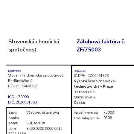
Skočiť
na
obsah
(stlačte
Slovenská chemická
Zálohová faktúra č.
Enter)
spoločnosť
ZF/75003
Dodávateľ:
Odberateľ:
Slovenská chemická spoločnosť
IČ DPH: CZ60461373
Radlinského 9
Vysoká škola chemicko-
812 15 Bratislava
technologická v Praze
Technická 5
IČO: 178900
16628 Praha
DIČ: 2020801563
Česko
Všeobecná úverová
75003
Banka:
Variabilný symbol:
banka
0308
Konštantný symbol:
SUBASKBX
SWIFT:
SK60 0200 0000 0012
IBAN:
7771 5556