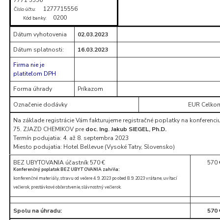
1277715556
Číslo účtu:
0200
Kód banky:
Dátum vyhotovenia
02.03.2023
Dátum splatnosti:
16.03.2023
Firma nie je
platiteľom DPH
Forma úhrady
Príkazom
Označenie dodávky
EUR Celko
Na základe registrácie Vám fakturujeme registračné poplatky na konferenci
75. ZJAZD CHEMIKOV pre
doc. Ing. Jakub SIEGEL, Ph.D.
Termín podujatia: 4. až 8. septembra 2023
Miesto podujatia: Hotel Bellevue (Vysoké Tatry, Slovensko)
BEZ UBYTOVANIA účastník 570 €
570 
Konferenčný poplatok BEZ UBYTOVANIA zahŕňa:
konferenčné materiály, stravu od večere 4. 9. 2023 po obed 8. 9. 2023 vrátane, uvítací
večierok, prestávkové občerstvenie, slávnostný večierok.
Spolu na úhradu:
570 