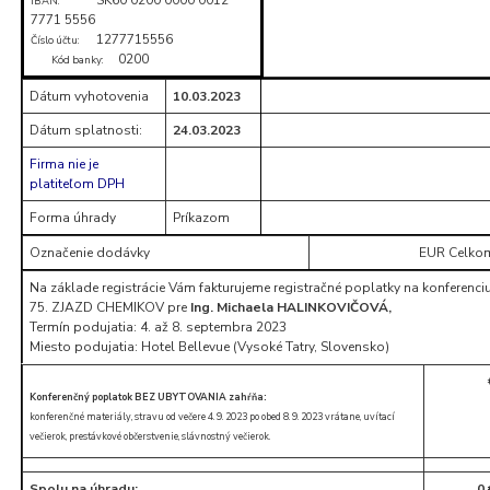
IBAN:
7771 5556
1277715556
Číslo účtu:
0200
Kód banky:
Dátum vyhotovenia
10.03.2023
Dátum splatnosti:
24.03.2023
Firma nie je
platiteľom DPH
Forma úhrady
Príkazom
Označenie dodávky
EUR Celko
Na základe registrácie Vám fakturujeme registračné poplatky na konferenci
75. ZJAZD CHEMIKOV pre
Ing. Michaela HALINKOVIČOVÁ,
Termín podujatia: 4. až 8. septembra 2023
Miesto podujatia: Hotel Bellevue (Vysoké Tatry, Slovensko)
Konferenčný poplatok BEZ UBYTOVANIA zahŕňa:
konferenčné materiály, stravu od večere 4. 9. 2023 po obed 8. 9. 2023 vrátane, uvítací
večierok, prestávkové občerstvenie, slávnostný večierok.
Spolu na úhradu:
0 