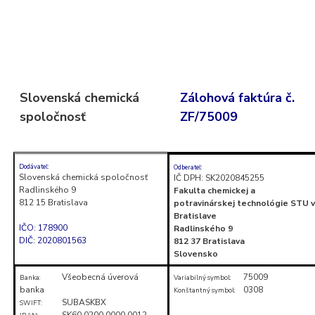
Skočiť
na
obsah
(stlačte
Slovenská chemická
Zálohová faktúra č.
Enter)
spoločnosť
ZF/75009
Dodávateľ:
Odberateľ:
Slovenská chemická spoločnosť
IČ DPH: SK2020845255
Radlinského 9
Fakulta chemickej a
812 15 Bratislava
potravinárskej technológie STU v
Bratislave
IČO: 178900
Radlinského 9
DIČ: 2020801563
812 37 Bratislava
Slovensko
Všeobecná úverová
75009
Banka:
Variabilný symbol:
banka
0308
Konštantný symbol:
SUBASKBX
SWIFT:
SK60 0200 0000 0012