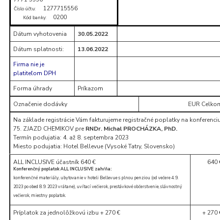
1277715556
Číslo účtu:
0200
Kód banky:
Dátum vyhotovenia
30.05.2022
Dátum splatnosti:
13.06.2022
Firma nie je
platiteľom DPH
Forma úhrady
Príkazom
Označenie dodávky
EUR Celko
Na základe registrácie Vám fakturujeme registračné poplatky na konferenci
75. ZJAZD CHEMIKOV pre
RNDr. Michal PROCHÁZKA, PhD.
Termín podujatia: 4. až 8. septembra 2023
Miesto podujatia: Hotel Bellevue (Vysoké Tatry, Slovensko)
ALL INCLUSIVE účastník 640 €
640 
Konferenčný poplatok ALL INCLUSIVE zahŕňa:
konferenčné materiály, ubytovanie v hoteli Bellevue s plnou penziou (od večere 4. 9.
2023 po obed 8. 9. 2023 vrátane), uvítací večierok, prestávkové občerstvenie, slávnostný
večierok, miestny poplatok.
Príplatok za jednolôžkovú izbu + 270 €
+ 270 