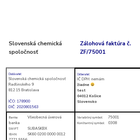
Skočiť
na
obsah
(stlačte
Slovenská chemická
Zálohová faktúra č.
Enter)
spoločnosť
ZF/75001
Dodávateľ:
Odberateľ:
Slovenská chemická spoločnosť
IČ DPH: nemám
Radlinského 9
žiadne
812 15 Bratislava
test
04012 Košice
IČO: 178900
Slovensko
DIČ: 2020801563
Všeobecná úverová
75001
Banka:
Variabilný symbol:
banka
0308
Konštantný symbol:
SUBASKBX
SWIFT:
SK60 0200 0000 0012
IBAN:
7771 5556