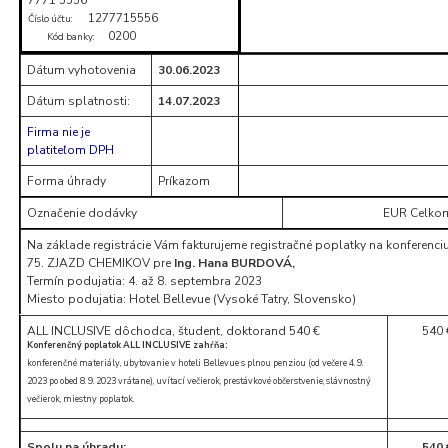
1277715556
Číslo účtu:
0200
Kód banky:
Dátum vyhotovenia
30.06.2023
Dátum splatnosti:
14.07.2023
Firma nie je
platiteľom DPH
Forma úhrady
Príkazom
Označenie dodávky
EUR Celko
Na základe registrácie Vám fakturujeme registračné poplatky na konferenci
75. ZJAZD CHEMIKOV pre
Ing. Hana BURDOVÁ,
Termín podujatia: 4. až 8. septembra 2023
Miesto podujatia: Hotel Bellevue (Vysoké Tatry, Slovensko)
ALL INCLUSIVE dôchodca, študent, doktorand 540 €
540 
Konferenčný poplatok ALL INCLUSIVE zahŕňa:
konferenčné materiály, ubytovanie v hoteli Bellevue s plnou penziou (od večere 4. 9.
2023 po obed 8. 9. 2023 vrátane), uvítací večierok, prestávkové občerstvenie, slávnostný
večierok, miestny poplatok.
Spolu na úhradu:
540 