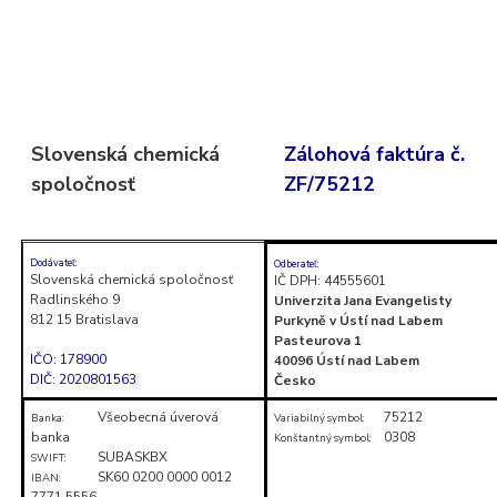
Skočiť
na
obsah
(stlačte
Slovenská chemická
Zálohová faktúra č.
Enter)
spoločnosť
ZF/75212
Dodávateľ:
Odberateľ:
Slovenská chemická spoločnosť
IČ DPH: 44555601
Radlinského 9
Univerzita Jana Evangelisty
812 15 Bratislava
Purkyně v Ústí nad Labem
Pasteurova 1
IČO: 178900
40096 Ústí nad Labem
DIČ: 2020801563
Česko
Všeobecná úverová
75212
Banka:
Variabilný symbol:
banka
0308
Konštantný symbol:
SUBASKBX
SWIFT:
SK60 0200 0000 0012
IBAN:
7771 5556