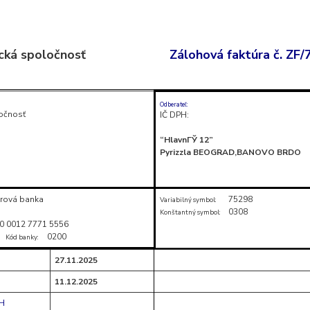
cká spoločnosť
Zálohová faktúra č. ZF
Odberateľ:
očnosť
IČ DPH:
“HlavnГЎ 12”
Pyrizzla BEOGRAD,BANOVO BRDO
rová banka
75298
Variabilný symbol:
0308
Konštantný symbol:
0 0012 7771 5556
0200
Kód banky:
27.11.2025
11.12.2025
PH