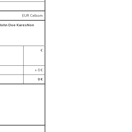
EUR Celkom
 John Doe KaresNon
€
+ 0 €
0 €