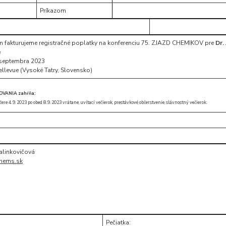
Príkazom
ám fakturujeme registračné poplatky na konferenciu 75. ZJAZD CHEMIKOV pre
Dr.
e
. septembra 2023
ellevue (Vysoké Tatry, Slovensko)
OVANIA zahŕňa:
re 4. 9. 2023 po obed 8. 9. 2023 vrátane, uvítací večierok, prestávkové občerstvenie, slávnostný večierok.
Halinkovičová
hems.sk
Pečiatka: