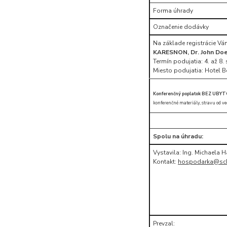
Forma úhrady
Označenie dodávky
Na základe registrácie V
KARESNON, Dr. John Do
Termín podujatia: 4. až 8
Miesto podujatia: Hotel B
Konferenčný poplatok BEZ UBYT
konferenčné materiály, stravu od veče
Spolu na úhradu:
Vystavila: Ing. Michaela 
Kontakt:
hospodarka@sc
Prevzal: