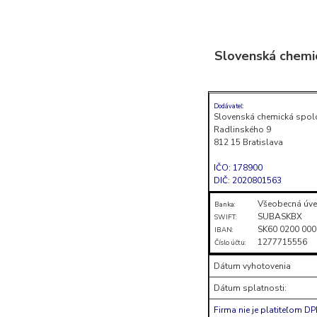
Skočiť
na
Slovenská chemi
obsah
(stlačte
Enter)
Dodávateľ:
Slovenská chemická spol
Radlinského 9
812 15 Bratislava
IČO: 178900
DIČ: 2020801563
Všeobecná úve
Banka:
SUBASKBX
SWIFT:
SK60 0200 000
IBAN:
1277715556
Číslo účtu:
Dátum vyhotovenia
Dátum splatnosti:
Firma nie je platiteľom D