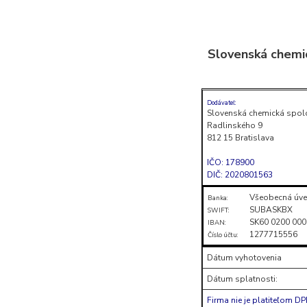
Skočiť
na
Slovenská chemi
obsah
(stlačte
Enter)
Dodávateľ:
Slovenská chemická spol
Radlinského 9
812 15 Bratislava
IČO: 178900
DIČ: 2020801563
Všeobecná úve
Banka:
SUBASKBX
SWIFT:
SK60 0200 000
IBAN:
1277715556
Číslo účtu:
Dátum vyhotovenia
Dátum splatnosti:
Firma nie je platiteľom D