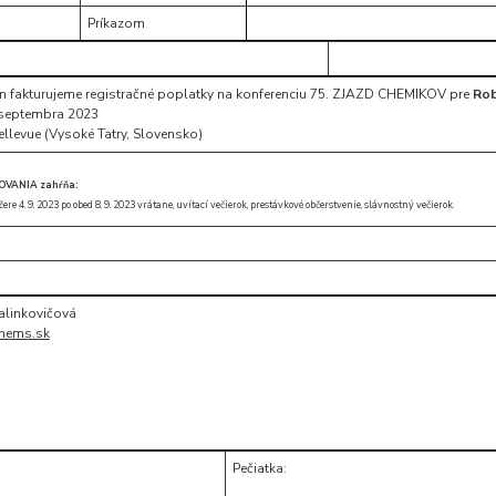
Príkazom
ám fakturujeme registračné poplatky na konferenciu 75. ZJAZD CHEMIKOV pre
Ro
. septembra 2023
ellevue (Vysoké Tatry, Slovensko)
OVANIA zahŕňa:
re 4. 9. 2023 po obed 8. 9. 2023 vrátane, uvítací večierok, prestávkové občerstvenie, slávnostný večierok.
Halinkovičová
hems.sk
Pečiatka: