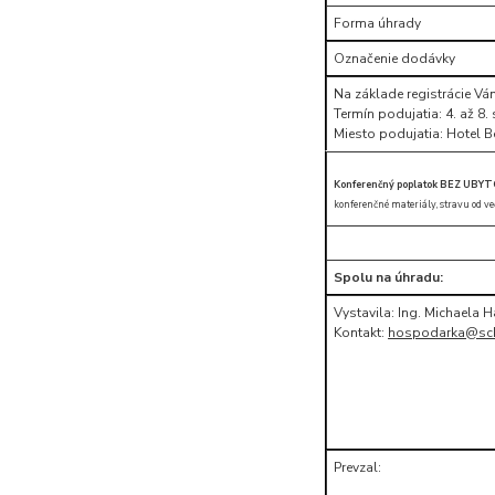
Forma úhrady
Označenie dodávky
Na základe registrácie V
Termín podujatia: 4. až 8
Miesto podujatia: Hotel B
Konferenčný poplatok BEZ UBYT
konferenčné materiály, stravu od veče
Spolu na úhradu:
Vystavila: Ing. Michaela 
Kontakt:
hospodarka@sc
Prevzal: