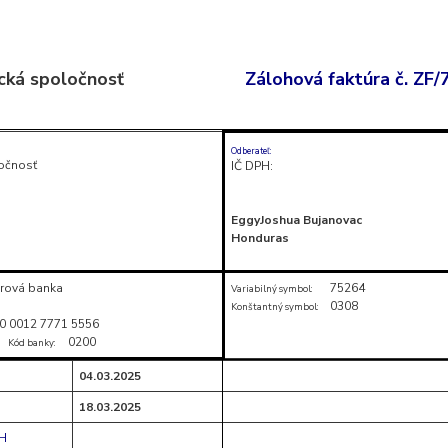
cká spoločnosť
Zálohová faktúra č. ZF
Odberateľ:
očnosť
IČ DPH:
EggyJoshua Bujanovac
Honduras
rová banka
75264
Variabilný symbol:
0308
Konštantný symbol:
0 0012 7771 5556
0200
Kód banky:
04.03.2025
18.03.2025
PH