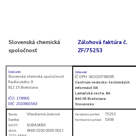
Skočiť
na
obsah
(stlačte
Slovenská chemická
Zálohová faktúra č.
Enter)
spoločnosť
ZF/75253
Dodávateľ:
Odberateľ:
Slovenská chemická spoločnosť
IČ DPH: SK2020798395
Radlinského 9
Centrum vedecko-technických
812 15 Bratislava
informácií SR
Lamačská cesta, 8A
IČO: 178900
840 05 Bratislava
DIČ: 2020801563
Slovensko
Všeobecná úverová
75253
Banka:
Variabilný symbol:
banka
0308
Konštantný symbol:
SUBASKBX
SWIFT:
SK60 0200 0000 0012
IBAN:
7771 5556