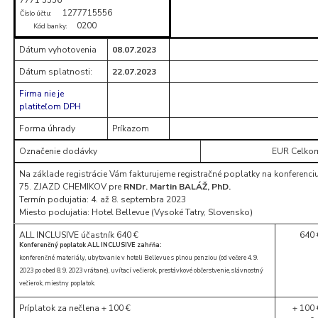
1277715556
Číslo účtu:
0200
Kód banky:
Dátum vyhotovenia
08.07.2023
Dátum splatnosti:
22.07.2023
Firma nie je
platiteľom DPH
Forma úhrady
Príkazom
Označenie dodávky
EUR Celko
Na základe registrácie Vám fakturujeme registračné poplatky na konferenci
75. ZJAZD CHEMIKOV pre
RNDr. Martin BALÁŽ, PhD.
Termín podujatia: 4. až 8. septembra 2023
Miesto podujatia: Hotel Bellevue (Vysoké Tatry, Slovensko)
ALL INCLUSIVE účastník 640 €
640 
Konferenčný poplatok ALL INCLUSIVE zahŕňa:
konferenčné materiály, ubytovanie v hoteli Bellevue s plnou penziou (od večere 4. 9.
2023 po obed 8. 9. 2023 vrátane), uvítací večierok, prestávkové občerstvenie, slávnostný
večierok, miestny poplatok.
Príplatok za nečlena + 100 €
+ 100 