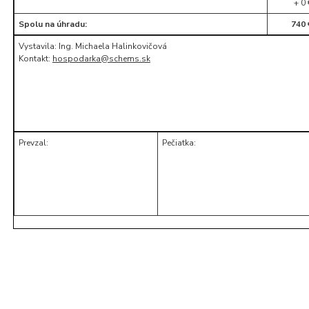
+ 0 
Spolu na úhradu:
740 
Vystavila: Ing. Michaela Halinkovičová
Kontakt:
hospodarka@schems.sk
Prevzal:
Pečiatka: