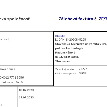
cká spoločnosť
Zálohová faktúra č. ZF
Odberateľ:
očnosť
IČ DPH: SK2020845255
Slovenská technická univerzita v Bra
potrav. technológie
Radlinského 9
81237 Bratislava
Slovensko
rová banka
75227
Variabilný symbol:
0308
Konštantný symbol:
0 0012 7771 5556
0200
Kód banky:
03.07.2023
17.07.2023
PH