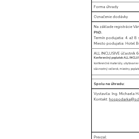
Forma úhrady
Označenie dodávky
Na základe registrácie V
PhD.
Termín podujatia: 4. až 8
Miesto podujatia: Hotel B
ALL INCLUSIVE účastník 6
Konferenčný poplatok ALL INCLU
konferenčné materiály, ubytovanie v h
slávnostný večierok, miestny poplato
Spolu na úhradu:
Vystavila: Ing. Michaela 
Kontakt:
hospodarka@sc
Prevzal: