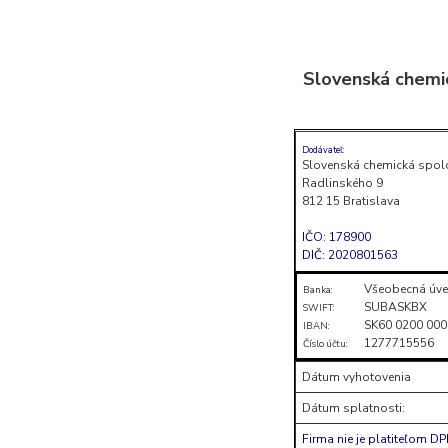
Skočiť
na
Slovenská chemi
obsah
(stlačte
Enter)
Dodávateľ:
Slovenská chemická spol
Radlinského 9
812 15 Bratislava
IČO: 178900
DIČ: 2020801563
Všeobecná úve
Banka:
SUBASKBX
SWIFT:
SK60 0200 000
IBAN:
1277715556
Číslo účtu:
Dátum vyhotovenia
Dátum splatnosti:
Firma nie je platiteľom D