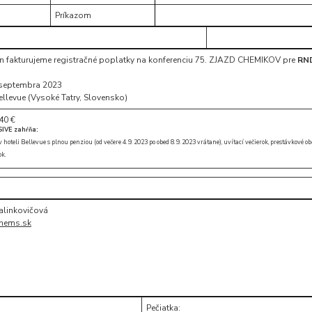
Príkazom
ám fakturujeme registračné poplatky na konferenciu 75. ZJAZD CHEMIKOV pre
RND
. septembra 2023
ellevue (Vysoké Tatry, Slovensko)
40 €
SIVE zahŕňa:
oteli Bellevue s plnou penziou (od večere 4. 9. 2023 po obed 8. 9. 2023 vrátane), uvítací večierok, prestávkové ob
k.
Halinkovičová
hems.sk
Pečiatka: