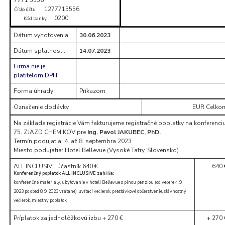
1277715556
Číslo účtu:
0200
Kód banky:
Dátum vyhotovenia
30.06.2023
Dátum splatnosti:
14.07.2023
Firma nie je
platiteľom DPH
Forma úhrady
Príkazom
Označenie dodávky
EUR Celko
Na základe registrácie Vám fakturujeme registračné poplatky na konferenci
75. ZJAZD CHEMIKOV pre
Ing. Pavol JAKUBEC, PhD.
Termín podujatia: 4. až 8. septembra 2023
Miesto podujatia: Hotel Bellevue (Vysoké Tatry, Slovensko)
ALL INCLUSIVE účastník 640 €
640 
Konferenčný poplatok ALL INCLUSIVE zahŕňa:
konferenčné materiály, ubytovanie v hoteli Bellevue s plnou penziou (od večere 4. 9.
2023 po obed 8. 9. 2023 vrátane), uvítací večierok, prestávkové občerstvenie, slávnostný
večierok, miestny poplatok.
Príplatok za jednolôžkovú izbu + 270 €
+ 270 