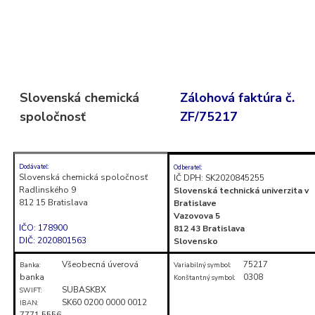
Skočiť
na
obsah
(stlačte
Slovenská chemická
Zálohová faktúra č.
Enter)
spoločnosť
ZF/75217
Dodávateľ:
Odberateľ:
Slovenská chemická spoločnosť
IČ DPH: SK2020845255
Radlinského 9
Slovenská technická univerzita v
812 15 Bratislava
Bratislave
Vazovova 5
IČO: 178900
812 43 Bratislava
DIČ: 2020801563
Slovensko
Všeobecná úverová
75217
Banka:
Variabilný symbol:
banka
0308
Konštantný symbol:
SUBASKBX
SWIFT:
SK60 0200 0000 0012
IBAN:
7771 5556