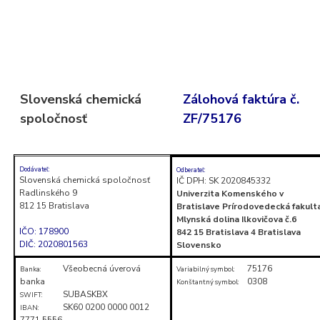
Skočiť
na
obsah
(stlačte
Slovenská chemická
Zálohová faktúra č.
Enter)
spoločnosť
ZF/75176
Dodávateľ:
Odberateľ:
Slovenská chemická spoločnosť
IČ DPH: SK 2020845332
Radlinského 9
Univerzita Komenského v
812 15 Bratislava
Bratislave Prírodovedecká fakult
Mlynská dolina Ilkovičova č.6
IČO: 178900
842 15 Bratislava 4 Bratislava
DIČ: 2020801563
Slovensko
Všeobecná úverová
75176
Banka:
Variabilný symbol:
banka
0308
Konštantný symbol:
SUBASKBX
SWIFT:
SK60 0200 0000 0012
IBAN:
7771 5556