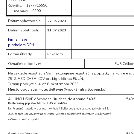
1277715556
Číslo účtu:
0200
Kód banky:
Dátum vyhotovenia
27.06.2023
Dátum splatnosti:
11.07.2023
Firma nie je
platiteľom DPH
Forma úhrady
Príkazom
Označenie dodávky
EUR Celko
Na základe registrácie Vám fakturujeme registračné poplatky na konferenci
75. ZJAZD CHEMIKOV pre
Mgr. Michal FULÍN,
Termín podujatia: 4. až 8. septembra 2023
Miesto podujatia: Hotel Bellevue (Vysoké Tatry, Slovensko)
ALL INCLUSIVE dôchodca, študent, doktorand 540 €
540 
Konferenčný poplatok ALL INCLUSIVE zahŕňa:
konferenčné materiály, ubytovanie v hoteli Bellevue s plnou penziou (od večere 4. 9.
2023 po obed 8. 9. 2023 vrátane), uvítací večierok, prestávkové občerstvenie, slávnostný
večierok, miestny poplatok.
Spolu na úhradu:
540 