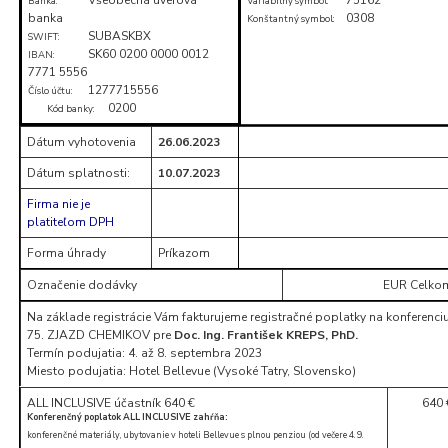
Banka:
Variabilný symbol:
banka
0308
Konštantný symbol:
SUBASKBX
SWIFT:
SK60 0200 0000 0012
IBAN:
7771 5556
1277715556
Číslo účtu:
0200
Kód banky:
Dátum vyhotovenia
26.06.2023
Dátum splatnosti:
10.07.2023
Firma nie je
platiteľom DPH
Forma úhrady
Príkazom
Označenie dodávky
EUR Celko
Na základe registrácie Vám fakturujeme registračné poplatky na konferenci
75. ZJAZD CHEMIKOV pre
Doc. Ing. František KREPS, PhD.
Termín podujatia: 4. až 8. septembra 2023
Miesto podujatia: Hotel Bellevue (Vysoké Tatry, Slovensko)
ALL INCLUSIVE účastník 640 €
640 
Konferenčný poplatok ALL INCLUSIVE zahŕňa:
konferenčné materiály, ubytovanie v hoteli Bellevue s plnou penziou (od večere 4. 9.