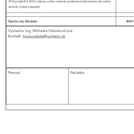
2023 po obed 8. 9. 2023 vrátane), uvítací večierok, prestávkové občerstvenie, slávnostný
večierok, miestny poplatok.
Spolu na úhradu:
640 
Vystavila: Ing. Michaela Halinkovičová
Kontakt:
hospodarka@schems.sk
Prevzal:
Pečiatka: