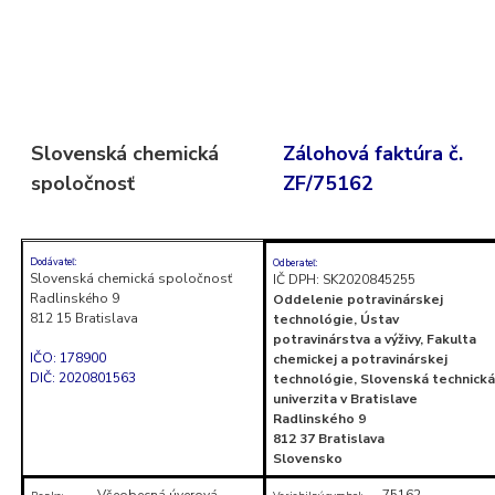
Skočiť
na
obsah
(stlačte
Slovenská chemická
Zálohová faktúra č.
Enter)
spoločnosť
ZF/75162
Dodávateľ:
Odberateľ:
Slovenská chemická spoločnosť
IČ DPH: SK2020845255
Radlinského 9
Oddelenie potravinárskej
812 15 Bratislava
technológie, Ústav
potravinárstva a výživy, Fakulta
IČO: 178900
chemickej a potravinárskej
DIČ: 2020801563
technológie, Slovenská technická
univerzita v Bratislave
Radlinského 9
812 37 Bratislava
Slovensko
Všeobecná úverová
75162