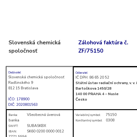
Skočiť
na
obsah
(stlačte
Slovenská chemická
Zálohová faktúra č.
Enter)
spoločnosť
ZF/75150
Dodávateľ:
Odberateľ:
Slovenská chemická spoločnosť
IČ DPH: 86 65 20 52
Radlinského 9
Státní ústav radiační ochrany, v. v. i
812 15 Bratislava
Bartoškova 1450/28
140 00 PRAHA 4 – Nusle
IČO: 178900
Česko
DIČ: 2020801563
Všeobecná úverová
75150
Banka:
Variabilný symbol:
banka
0308
Konštantný symbol:
SUBASKBX
SWIFT:
SK60 0200 0000 0012
IBAN:
7771 5556