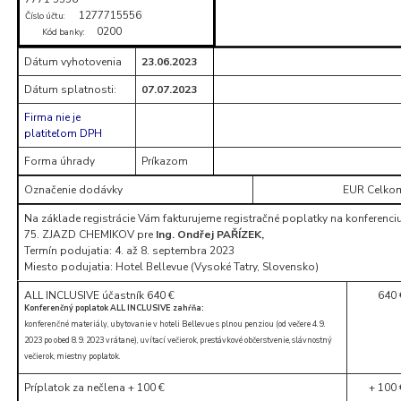
1277715556
Číslo účtu:
0200
Kód banky:
Dátum vyhotovenia
23.06.2023
Dátum splatnosti:
07.07.2023
Firma nie je
platiteľom DPH
Forma úhrady
Príkazom
Označenie dodávky
EUR Celko
Na základe registrácie Vám fakturujeme registračné poplatky na konferenci
75. ZJAZD CHEMIKOV pre
Ing. Ondřej PAŘÍZEK,
Termín podujatia: 4. až 8. septembra 2023
Miesto podujatia: Hotel Bellevue (Vysoké Tatry, Slovensko)
ALL INCLUSIVE účastník 640 €
640 
Konferenčný poplatok ALL INCLUSIVE zahŕňa:
konferenčné materiály, ubytovanie v hoteli Bellevue s plnou penziou (od večere 4. 9.
2023 po obed 8. 9. 2023 vrátane), uvítací večierok, prestávkové občerstvenie, slávnostný
večierok, miestny poplatok.
Príplatok za nečlena + 100 €
+ 100 