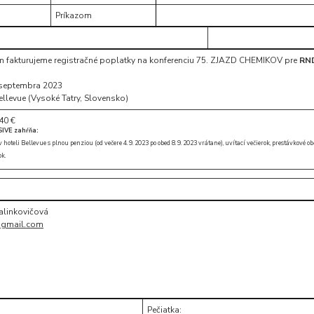
Príkazom
ám fakturujeme registračné poplatky na konferenciu 75. ZJAZD CHEMIKOV pre
RND
. septembra 2023
ellevue (Vysoké Tatry, Slovensko)
40 €
SIVE zahŕňa:
oteli Bellevue s plnou penziou (od večere 4. 9. 2023 po obed 8. 9. 2023 vrátane), uvítací večierok, prestávkové ob
k.
Halinkovičová
@gmail.com
Pečiatka: