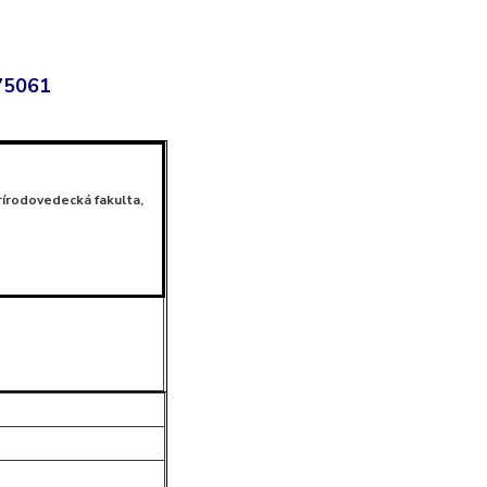
/75061
 Prírodovedecká fakulta,