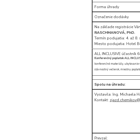
Forma úhrady
Označenie dodávky
Na základe registrácie V
RASCHMANOVÁ, PhD.
Termín podujatia: 4. až 8
Miesto podujatia: Hotel B
ALL INCLUSIVE účastník 6
Konferenčný poplatok ALL INCLU
konferenčné materiály, ubytovanie v h
slávnostný večierok, miestny poplato
Spolu na úhradu:
Vystavila: Ing. Michaela 
Kontakt:
zjazd.chemikov
Prevzal: