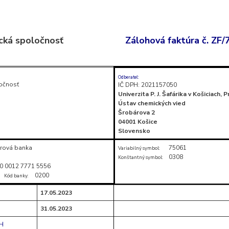
cká spoločnosť
Zálohová faktúra č. ZF
Odberateľ:
očnosť
IČ DPH: 2021157050
Univerzita P. J. Šafárika v Košiciach,
Ústav chemických vied
Šrobárova 2
04001 Košice
Slovensko
rová banka
75061
Variabilný symbol:
0308
Konštantný symbol:
0 0012 7771 5556
0200
Kód banky:
17.05.2023
31.05.2023
PH