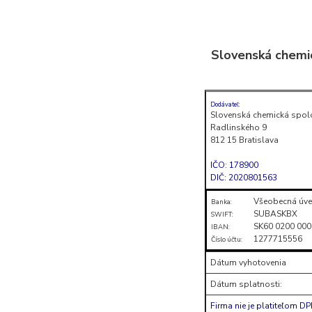
Skočiť
na
Slovenská chemi
obsah
(stlačte
Enter)
Dodávateľ:
Slovenská chemická spol
Radlinského 9
812 15 Bratislava
IČO: 178900
DIČ: 2020801563
Všeobecná úve
Banka:
SUBASKBX
SWIFT:
SK60 0200 000
IBAN:
1277715556
Číslo účtu:
Dátum vyhotovenia
Dátum splatnosti:
Firma nie je platiteľom D