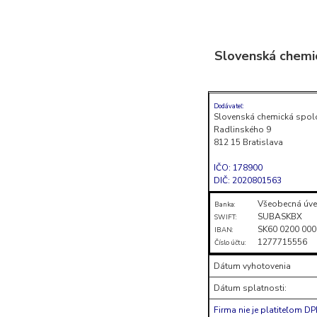
Skočiť
na
Slovenská chemi
obsah
(stlačte
Enter)
Dodávateľ:
Slovenská chemická spol
Radlinského 9
812 15 Bratislava
IČO: 178900
DIČ: 2020801563
Všeobecná úve
Banka:
SUBASKBX
SWIFT:
SK60 0200 000
IBAN:
1277715556
Číslo účtu:
Dátum vyhotovenia
Dátum splatnosti:
Firma nie je platiteľom D