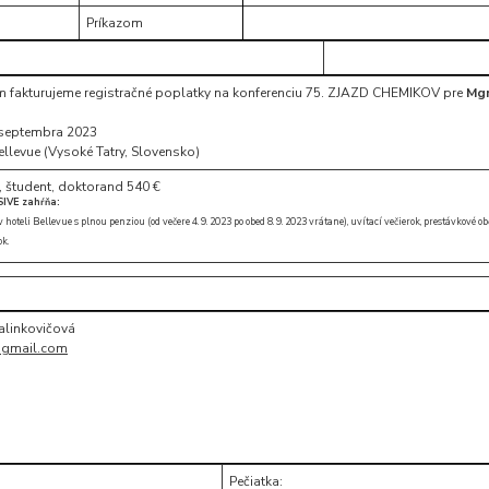
Príkazom
ám fakturujeme registračné poplatky na konferenciu 75. ZJAZD CHEMIKOV pre
Mgr
. septembra 2023
ellevue (Vysoké Tatry, Slovensko)
 študent, doktorand 540 €
SIVE zahŕňa:
oteli Bellevue s plnou penziou (od večere 4. 9. 2023 po obed 8. 9. 2023 vrátane), uvítací večierok, prestávkové ob
k.
Halinkovičová
@gmail.com
Pečiatka: