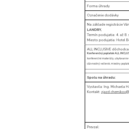
Forma úhrady
Označenie dodávky
Na základe registrácie V
LANDRY,
Termín podujatia: 4. až 8
Miesto podujatia: Hotel B
ALL INCLUSIVE dôchodca,
Konferenčný poplatok ALL INCLU
konferenčné materiály, ubytovanie v h
slávnostný večierok, miestny poplato
Spolu na úhradu:
Vystavila: Ing. Michaela 
Kontakt:
zjazd.chemikov
Prevzal: