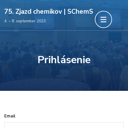
Skočiť
75. Zjazd chemikov | SChemS
na
4. – 8. september 2023
obsah
(stlačte
Enter)
Prihlásenie
Email