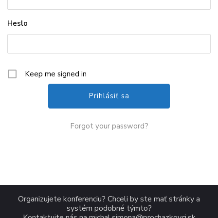
Heslo
Keep me signed in
Forgot your password?
Organizujete konferenciu? Chceli by ste mať stránky a
systém podobné týmto?
Kontaktujte nás na
michal.simona@prochazkovci.sk