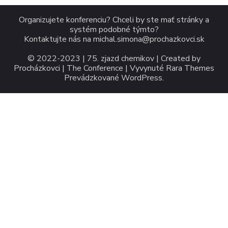
Organizujete konferenciu? Chceli by ste mať stránky a
systém podobné týmto?
Kontaktujte nás na
michal.simona@prochazkovci.sk
© 2022-2023 | 75. zjazd chemikov | Created by
Procházkovci
|
The Conference | Vyvynuté
Rara Themes
Prevádzkované
WordPress
.