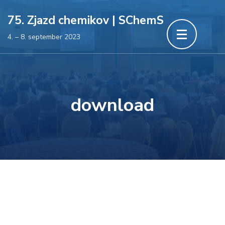
Skočiť
75. Zjazd chemikov | SChemS
na
4. – 8. september 2023
obsah
(stlačte
Enter)
download